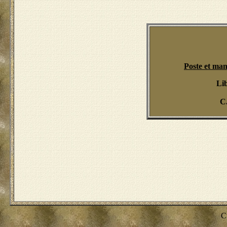
Poste et ma
Lib
C
C